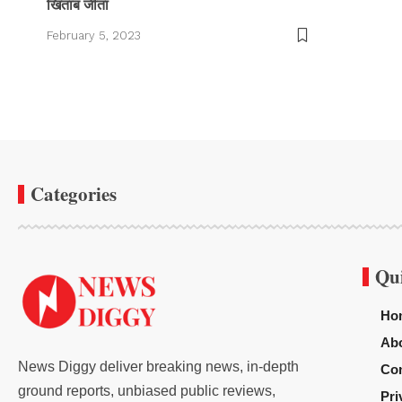
खिताब जीता
February 5, 2023
Categories
Qu
Ho
Ab
News Diggy deliver breaking news, in-depth
Con
ground reports, unbiased public reviews,
Pri