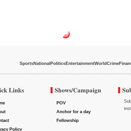
Sports
National
Politics
Entertainment
World
Crime
Finan
ick Links
Shows/Campaign
Su
Sub
me
POV
inst
out
Anchor for a day
tact
Fellowship
vacy Policy