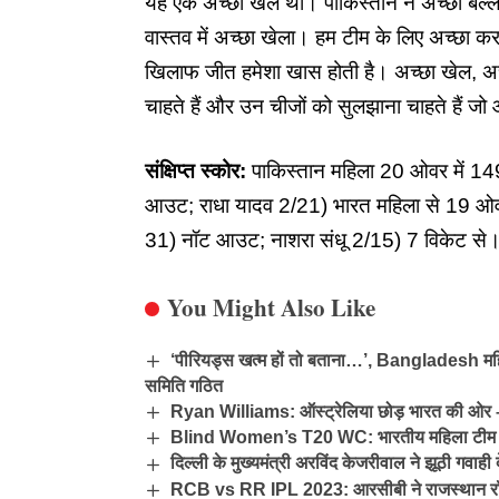
यह एक अच्छा खेल था। पाकिस्तान ने अच्छी बल्
वास्तव में अच्छा खेला। हम टीम के लिए अच्छा कर
खिलाफ जीत हमेशा खास होती है। अच्छा खेल, अच
चाहते हैं और उन चीजों को सुलझाना चाहते हैं जो
संक्षिप्त स्कोर:
पाकिस्तान महिला 20 ओवर में 1
आउट; राधा यादव 2/21) भारत महिला से 19 ओवर 
31) नॉट आउट; नाशरा संधू 2/15) 7 विकेट से
You Might Also Like
‘पीरियड्स खत्म हों तो बताना…’, Bangladesh मह
समिति गठित
Ryan Williams: ऑस्ट्रेलिया छोड़ भारत की ओर – 
Blind Women’s T20 WC: भारतीय महिला टीम ने र
दिल्ली के मुख्यमंत्री अरविंद केजरीवाल ने झूठी गवा
RCB vs RR IPL 2023: आरसीबी ने राजस्थान रॉयल