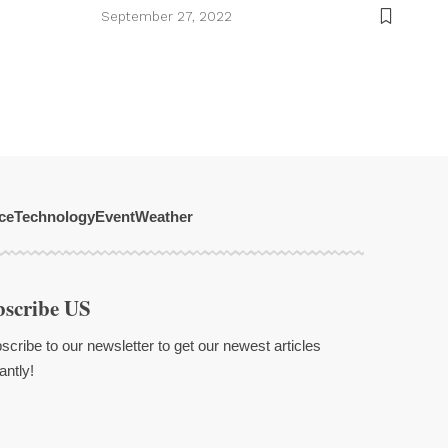
September 27, 2022
ce
Technology
Event
Weather
bscribe US
scribe to our newsletter to get our newest articles
antly!