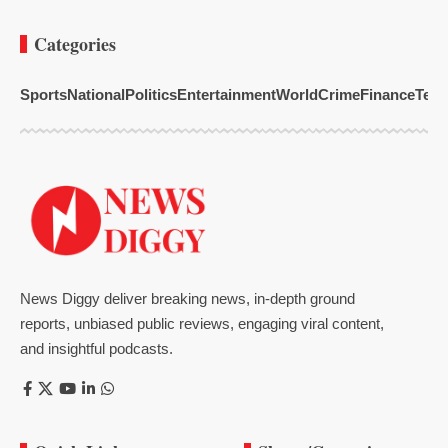
Categories
Sports
National
Politics
Entertainment
World
Crime
Finance
Tech
News Diggy deliver breaking news, in-depth ground
reports, unbiased public reviews, engaging viral content,
and insightful podcasts.