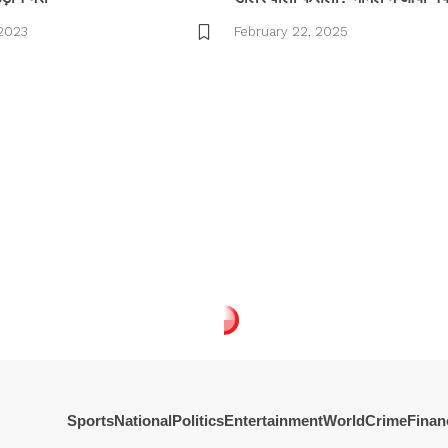
 2023
February 22, 2025
Sports
National
Politics
Entertainment
World
Crime
Finan