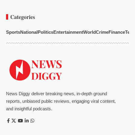
Categories
Sports
National
Politics
Entertainment
World
Crime
Finance
Tech
News Diggy deliver breaking news, in-depth ground
reports, unbiased public reviews, engaging viral content,
and insightful podcasts.