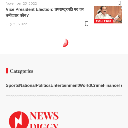
November 23, 2022
Vice President Election: उपराष्ट्रपति पद का
उमीदवार कौन?
POLITICS
July 19, 2022
Categories
Sports
National
Politics
Entertainment
World
Crime
Finance
Tech