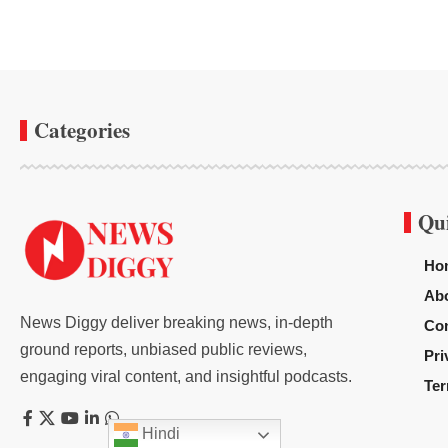
Categories
Qu
Ho
Ab
News Diggy deliver breaking news, in-depth
Con
ground reports, unbiased public reviews,
Pri
engaging viral content, and insightful podcasts.
Ter
Hindi