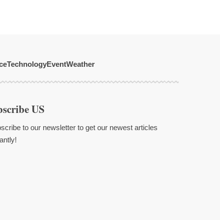
ce
Technology
Event
Weather
bscribe US
scribe to our newsletter to get our newest articles
antly!