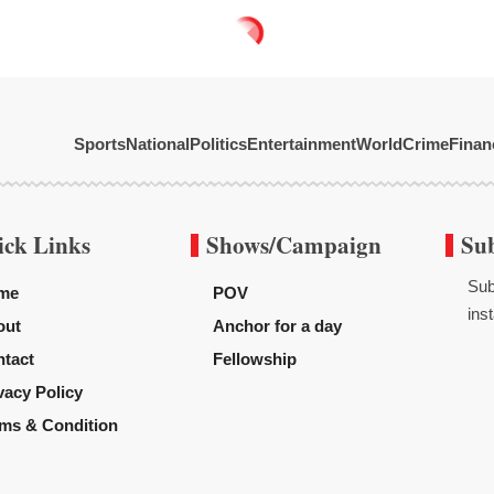
Sports
National
Politics
Entertainment
World
Crime
Finan
ick Links
Shows/Campaign
Su
Sub
me
POV
inst
out
Anchor for a day
tact
Fellowship
vacy Policy
ms & Condition