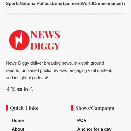
Sports
National
Politics
Entertainment
World
Crime
Finance
Tech
News Diggy deliver breaking news, in-depth ground
reports, unbiased public reviews, engaging viral content,
and insightful podcasts.
Quick Links
Shows/Campaign
Home
POV
About
Anchor for a day