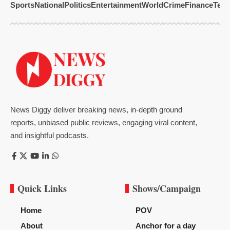
Sports
National
Politics
Entertainment
World
Crime
Finance
Tech
News Diggy deliver breaking news, in-depth ground
reports, unbiased public reviews, engaging viral content,
and insightful podcasts.
Quick Links
Shows/Campaign
Home
POV
About
Anchor for a day