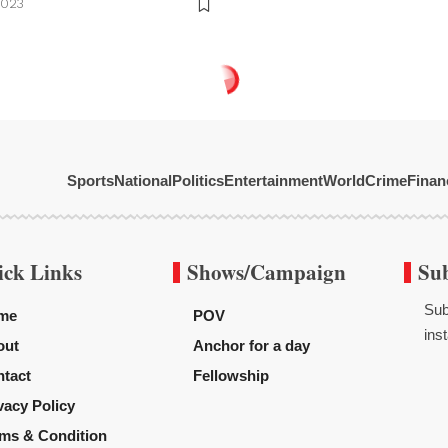
2023
Sports
National
Politics
Entertainment
World
Crime
Finan
ick Links
Shows/Campaign
Su
Sub
me
POV
inst
out
Anchor for a day
tact
Fellowship
vacy Policy
ms & Condition