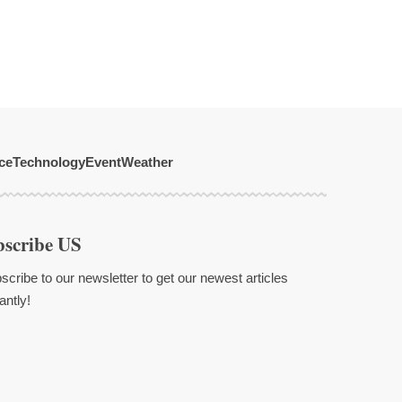
ce
Technology
Event
Weather
bscribe US
scribe to our newsletter to get our newest articles
antly!