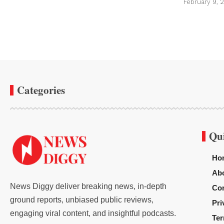
February 9, 
Categories
Qu
Ho
Ab
News Diggy deliver breaking news, in-depth
Con
ground reports, unbiased public reviews,
Pri
engaging viral content, and insightful podcasts.
Ter