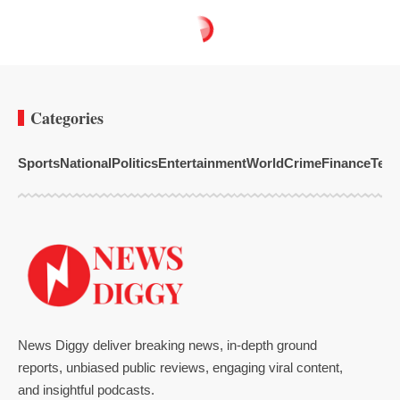
Categories
Sports
National
Politics
Entertainment
World
Crime
Finance
Tech
News Diggy deliver breaking news, in-depth ground
reports, unbiased public reviews, engaging viral content,
and insightful podcasts.