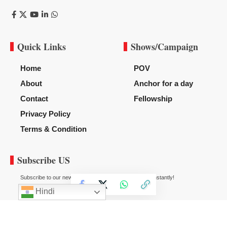
Quick Links
Shows/Campaign
Home
POV
About
Anchor for a day
Contact
Fellowship
Privacy Policy
Terms & Condition
Subscribe US
Subscribe to our newsletter to get our newest articles instantly!
Hindi
© 2020
News Diggy
All Rights Reserved.