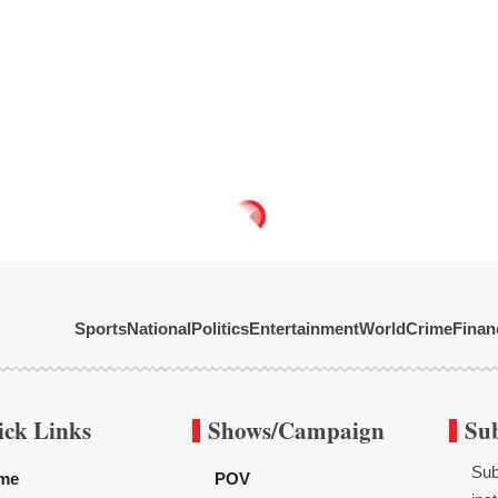
Sports
National
Politics
Entertainment
World
Crime
Finan
ick Links
Shows/Campaign
Su
Sub
me
POV