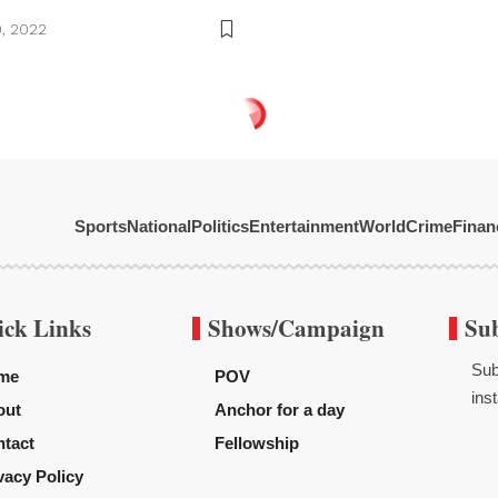
, 2022
Sports
National
Politics
Entertainment
World
Crime
Finan
ick Links
Shows/Campaign
Su
Sub
me
POV
inst
out
Anchor for a day
tact
Fellowship
vacy Policy