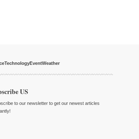
ce
Technology
Event
Weather
bscribe US
scribe to our newsletter to get our newest articles
antly!