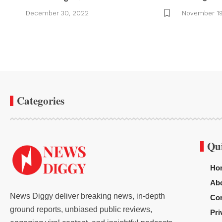
December 30, 2022
November 19
Categories
Qu
Ho
Ab
News Diggy deliver breaking news, in-depth
Con
ground reports, unbiased public reviews,
Pri