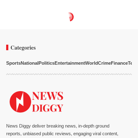
Categories
Sports
National
Politics
Entertainment
World
Crime
Finance
Tech
News Diggy deliver breaking news, in-depth ground
reports, unbiased public reviews, engaging viral content,