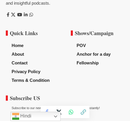
and insightful podcasts.
Quick Links
Shows/Campaign
Home
POV
About
Anchor for a day
Contact
Fellowship
Privacy Policy
Terms & Condition
Subscribe US
Subscribe to our newsletter to get our newest articles instantly!
Hindi
© 2020
News Diggy
All Rights Reserved.