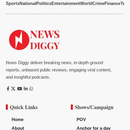
Sports
National
Politics
Entertainment
World
Crime
Finance
Tech
News Diggy deliver breaking news, in-depth ground
reports, unbiased public reviews, engaging viral content,
and insightful podcasts.
Quick Links
Shows/Campaign
Home
POV
About
Anchor for a day