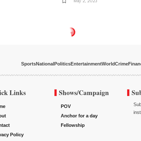
May 2, 2023
Sports
National
Politics
Entertainment
World
Crime
Finan
ick Links
Shows/Campaign
Su
Sub
me
POV
inst
out
Anchor for a day
tact
Fellowship
vacy Policy