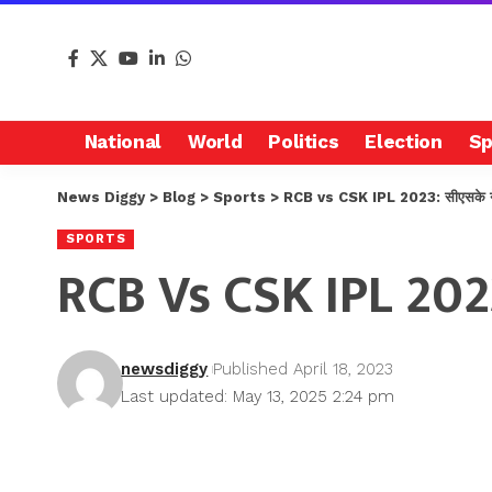
National
World
Politics
Election
Sp
News Diggy
>
Blog
>
Sports
>
RCB vs CSK IPL 2023: सीएसके ने आ
SPORTS
RCB Vs CSK IPL 2023
newsdiggy
Published April 18, 2023
Last updated: May 13, 2025 2:24 pm