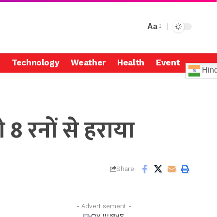
Aa
Technology
Weather
Health
Event
Hind
 रनों से हराया
Share
- Advertisement -