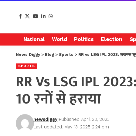
National
World
Politics
Election
Sp
News Diggy
>
Blog
>
Sports
>
RR vs LSG IPL 2023: लखनऊ सुपर जिए
SPORTS
RR Vs LSG IPL 2023:
10 रनों से हराया
newsdiggy
Published April 20, 2023
Last updated: May 13, 2025 2:24 pm