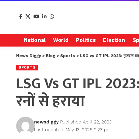
National
World
Politics
Election
Sp
News Diggy
>
Blog
>
Sports
>
LSG vs GT IPL 2023: गुजरात टाइटंस
SPORTS
LSG Vs GT IPL 2023:
रनों से हराया
newsdiggy
Published April 22, 2023
Last updated: May 13, 2025 2:23 pm