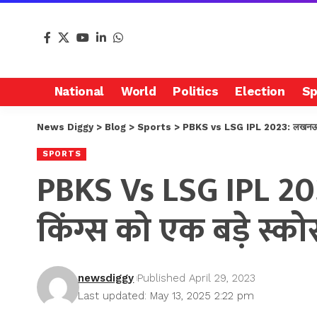
National
World
Politics
Election
Sp
News Diggy
>
Blog
>
Sports
>
PBKS vs LSG IPL 2023: लखनऊ सुपर जि
SPORTS
PBKS Vs LSG IPL 20
किंग्स को एक बड़े स्कोर
newsdiggy
Published April 29, 2023
Last updated: May 13, 2025 2:22 pm