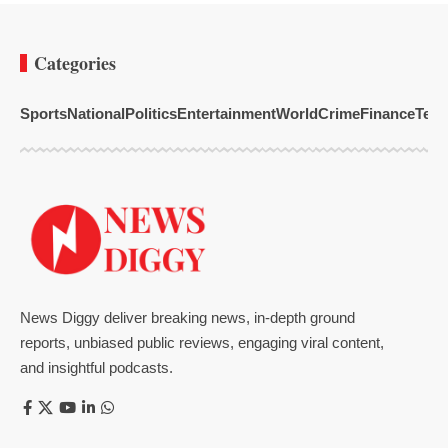
Categories
Sports
National
Politics
Entertainment
World
Crime
Finance
Tech
News Diggy deliver breaking news, in-depth ground
reports, unbiased public reviews, engaging viral content,
and insightful podcasts.