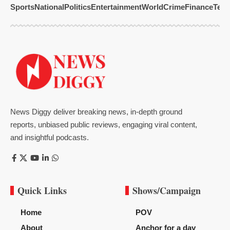
Sports
National
Politics
Entertainment
World
Crime
Finance
Tech
News Diggy deliver breaking news, in-depth ground
reports, unbiased public reviews, engaging viral content,
and insightful podcasts.
Quick Links
Shows/Campaign
Home
POV
About
Anchor for a day