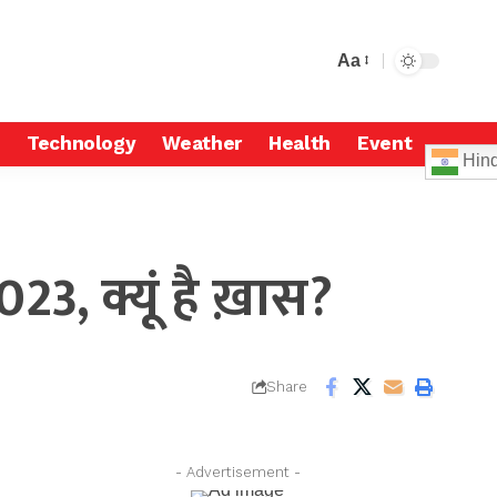
Aa
Technology
Weather
Health
Event
Hind
3, क्यूं है ख़ास?
Share
- Advertisement -