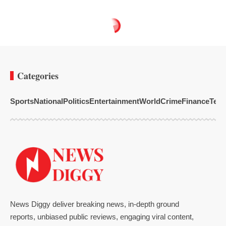
Categories
Sports
National
Politics
Entertainment
World
Crime
Finance
Tech
News Diggy deliver breaking news, in-depth ground
reports, unbiased public reviews, engaging viral content,