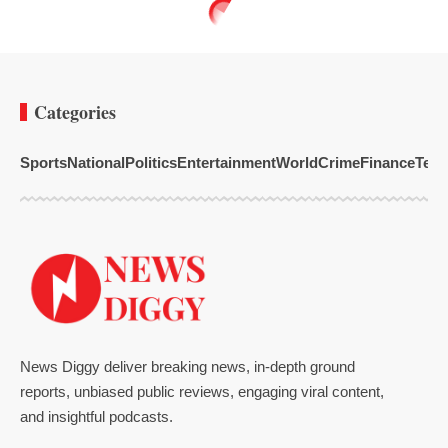
Categories
Sports
National
Politics
Entertainment
World
Crime
Finance
Tech
News Diggy deliver breaking news, in-depth ground
reports, unbiased public reviews, engaging viral content,
and insightful podcasts.