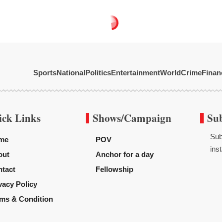
Sports
National
Politics
Entertainment
World
Crime
Finan
ick Links
Shows/Campaign
Su
Sub
me
POV
inst
out
Anchor for a day
tact
Fellowship
vacy Policy
ms & Condition