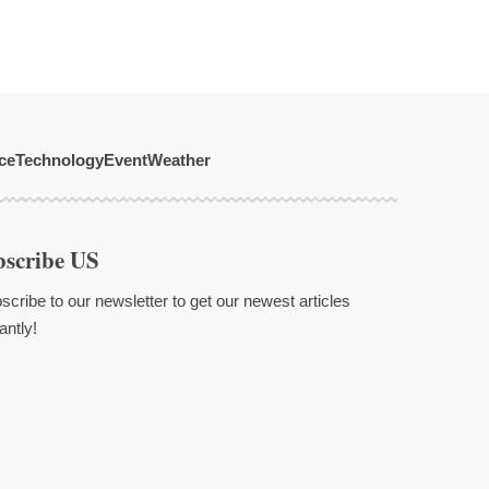
ce
Technology
Event
Weather
bscribe US
scribe to our newsletter to get our newest articles
antly!