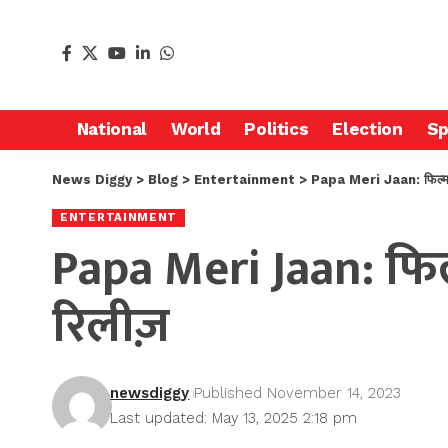
National
World
Politics
Election
Sp
News Diggy
>
Blog
>
Entertainment
>
Papa Meri Jaan: फिल्म एन
ENTERTAINMENT
Papa Meri Jaan: फिल
रिलीज़
newsdiggy
Published November 14, 2023
Last updated: May 13, 2025 2:18 pm