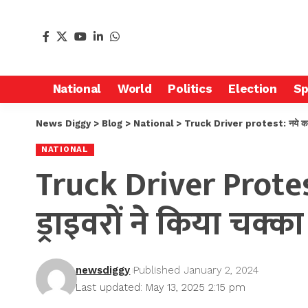
National
World
Politics
Election
Sp
News Diggy
>
Blog
>
National
>
Truck Driver protest: नये कानूनों
NATIONAL
Truck Driver Protest:
ड्राइवरों ने किया चक्क
newsdiggy
Published January 2, 2024
Last updated: May 13, 2025 2:15 pm