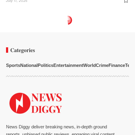
July 17, 2025
Categories
Sports
National
Politics
Entertainment
World
Crime
Finance
Tech
News Diggy deliver breaking news, in-depth ground
reports, unbiased public reviews, engaging viral content,