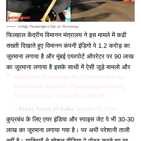
Indigo Passengers Eat on Runaway
फिलहाल केंद्रीय विमानन मंत्रालय ने इस मामले में कढी
सख्ती दिखाते हुए विमानन कंपनी इंडिगो पे 1.2 करोड़ का
जुरमाना लगाया है और मुंबई एयरपोर्ट ऑपरेटर पर 90 लाख
का जुरमाना लगाया है इसके साथी में ऐसी जुड़े मामलो और
Regulator BCAS slaps Rs 1.20 crore fine on
IndiGo over incident of passengers having
food on tarmac at Mumbai airport
– Press Trust of India
January 17, 2024
कुप्रबंध के लिए एयर इंडिया और स्पाइस जेट पे भी 30-30
लाख का
जुरमाना
लगाया गया है। पर अभी परेशानी ताली
नहीं है। यात्रियों ने सोशल मीडिया पे पोस्ट करते हुए रद्द