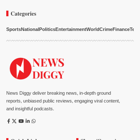
Categories
Sports
National
Politics
Entertainment
World
Crime
Finance
Tech
News Diggy deliver breaking news, in-depth ground
reports, unbiased public reviews, engaging viral content,
and insightful podcasts.