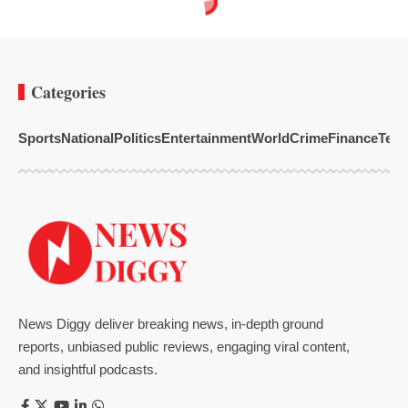
Categories
Sports
National
Politics
Entertainment
World
Crime
Finance
Tech
News Diggy deliver breaking news, in-depth ground
reports, unbiased public reviews, engaging viral content,
and insightful podcasts.