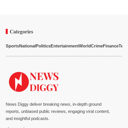
Categories
Sports
National
Politics
Entertainment
World
Crime
Finance
Tech
News Diggy deliver breaking news, in-depth ground
reports, unbiased public reviews, engaging viral content,
and insightful podcasts.