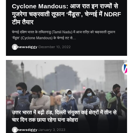
Cyclone Mandous: आज रात इन राज्‍यों से
गुजरेगा चक्रवाती तूफान ‘मैंडूस’, चेन्‍नई में NDRF
टीम तैयार
चेन्‍नई दक्षिण भारत के तम‍िलनाडु (Tamil Nadu) में आज रात्र‍ि को चक्रवाती तूफान
‘मैंडूस‘ (Cyclone Mandous) के चेन्नई तट से…
newsdiggy
December 10, 2022
उत्तर भारत में बढ़ी ठंड, दिल्ली संयुक्त कई क्षेत्रों में तीन से
चार दिन तक छाया रहेगा घना कोहरा
newsdiggy
January 3, 2023