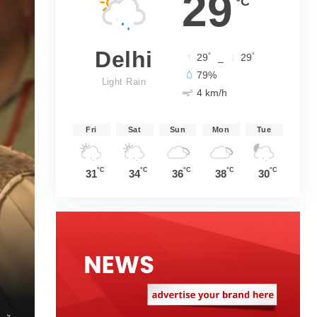
29
°C
Delhi
°
°
29
_
29
79%
Light Rain
4 km/h
Fri
Sat
Sun
Mon
Tue
°C
°C
°C
°C
°C
31
34
36
38
30